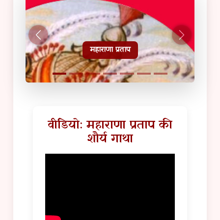
हल्दीघाटी टूरिस्ट गाइड
वीडियो: महाराणा प्रताप की
शौर्य गाथा