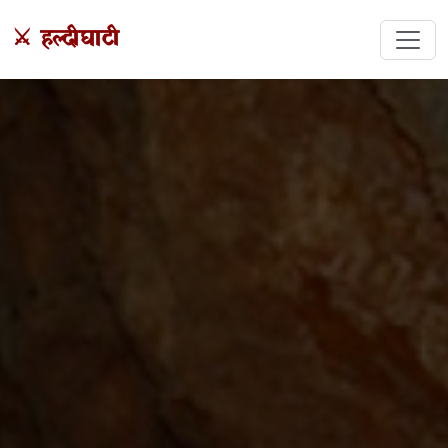
⚔️ हल्दीघाटी