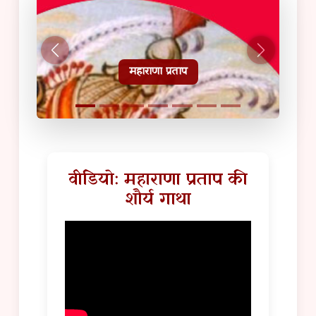
हल्दीघाटी टूरिस्ट गाइड
वीडियो: महाराणा प्रताप की
शौर्य गाथा