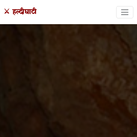
⚔️ हल्दीघाटी