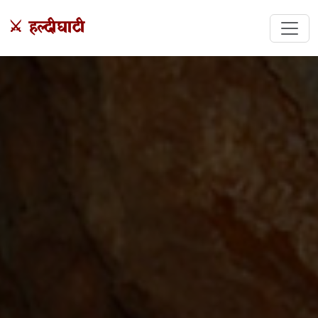
⚔️ हल्दीघाटी