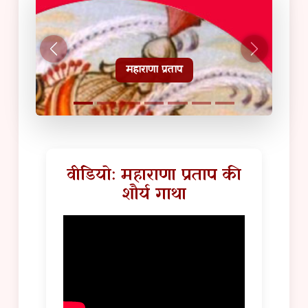
हल्दीघाटी टूरिस्ट गाइड
वीडियो: महाराणा प्रताप की
शौर्य गाथा