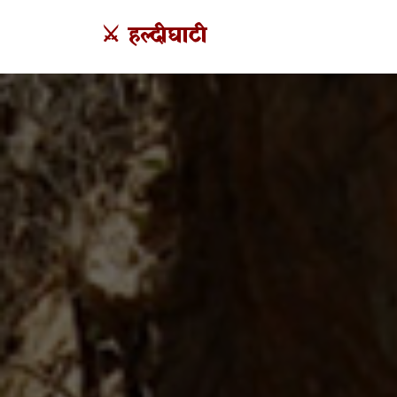
⚔️ हल्दीघाटी