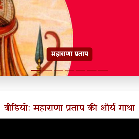
हल्दीघाटी टूरिस्ट गाइड
वीडियो: महाराणा प्रताप की शौर्य गाथा