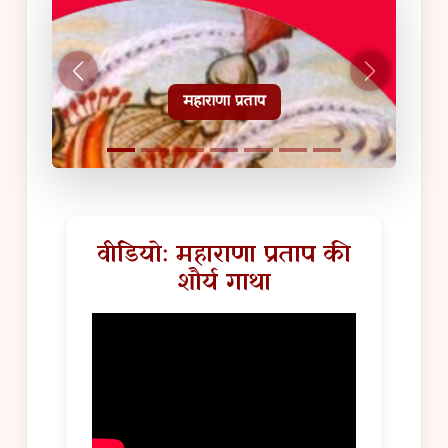
हल्दीघाटी टूरिस्ट गाइड
वीडियो: महाराणा प्रताप की
शौर्य गाथा