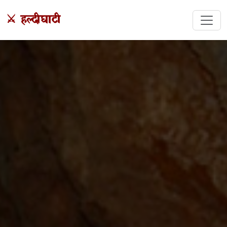
⚔️ हल्दीघाटी