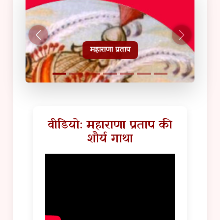
हल्दीघाटी टूरिस्ट गाइड
वीडियो: महाराणा प्रताप की
शौर्य गाथा