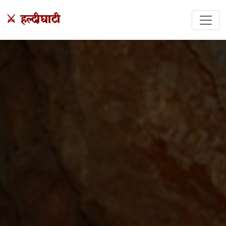
⚔️ हल्दीघाटी