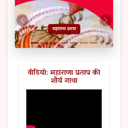
हल्दीघाटी टूरिस्ट गाइड
वीडियो: महाराणा प्रताप की
शौर्य गाथा