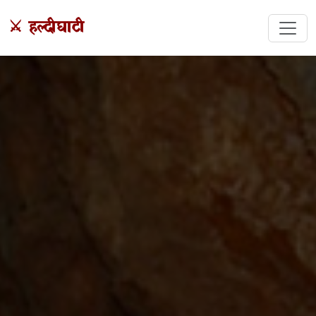
⚔️ हल्दीघाटी