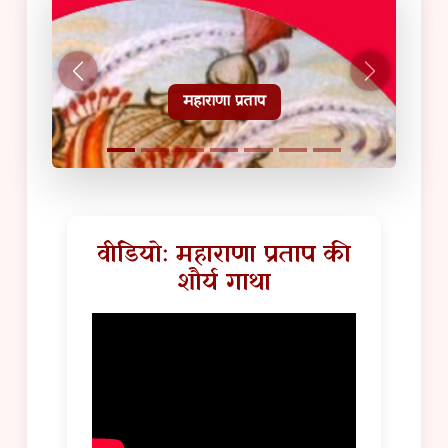
हल्दीघाटी टूरिस्ट गाइड
वीडियो: महाराणा प्रताप की
शौर्य गाथा