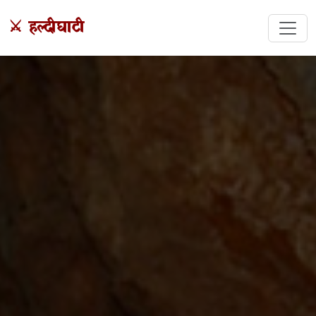
⚔️ हल्दीघाटी