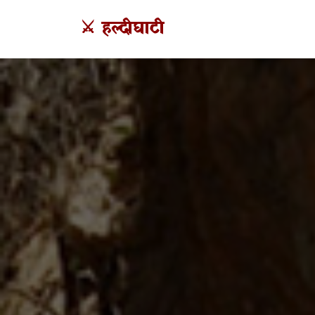
⚔️ हल्दीघाटी