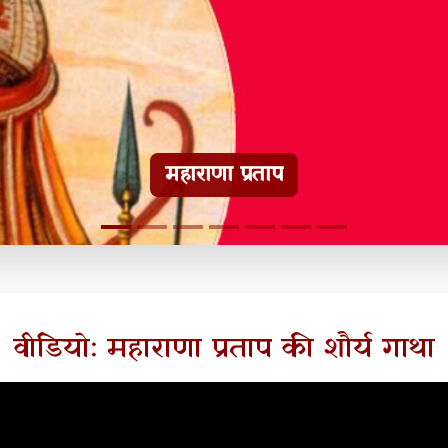
हल्दीघाटी टूरिस्ट गाइड
वीडियो: महाराणा प्रताप की शौर्य गाथा