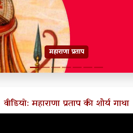
हल्दीघाटी टूरिस्ट गाइड
वीडियो: महाराणा प्रताप की शौर्य गाथा