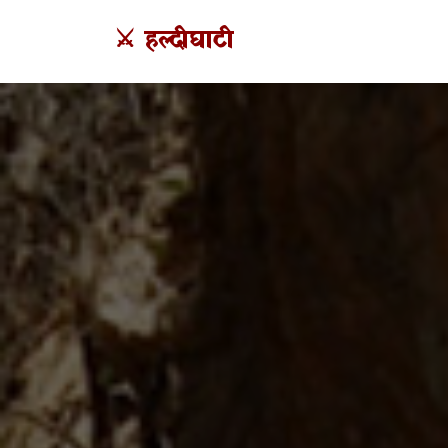
⚔️ हल्दीघाटी