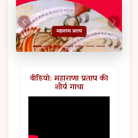
हल्दीघाटी टूरिस्ट गाइड
वीडियो: महाराणा प्रताप की
शौर्य गाथा