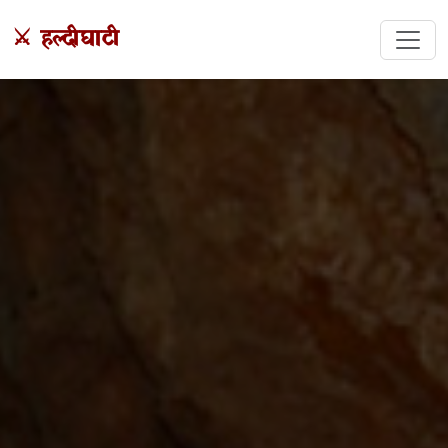
⚔️ हल्दीघाटी