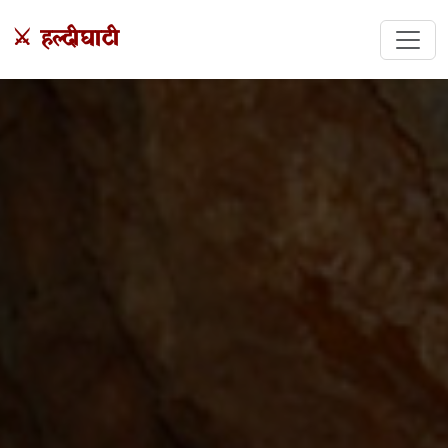
⚔️ हल्दीघाटी